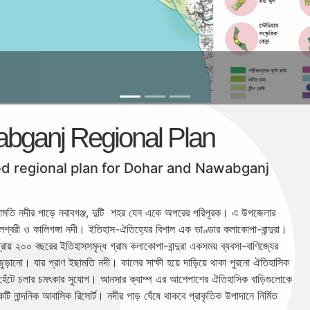
Dohar-Nawabganj Diagram-0
bganj Regional Plan
ed regional plan for Dohar and Nawabganj
ইছামতি নদীর পাড়ে নবাবগঞ্জ, দুটি শহর যেন একে অপরের পরিপূরক। এ উপজেলার
েশ্বরী ও কালিগঙ্গা নদী। ইতিহাস-ঐতিহ্যের বিশাল এক ভাণ্ডার কলাকোপা-বান্দুরা।
় ২০০ বছরের ইতিহাসসমৃদ্ধ গ্রাম কলাকোপা-বান্দুরা একসময় ব্যবসা-বাণিজ্যের
জুড়ানো। যার প্রাণ ইছামতি নদী। কালের সাক্ষী হয়ে দাড়িয়ে থাকা পুরনো ঐতিহাসিক
়ে হেঁটে চলার চমৎকার সুযোগ। আনসার ক্যাম্প এর আশেপাশের ঐতিহাসিক বাড়িগুলোকে
ি নান্দনিক আবাসিক রিসোর্ট। নদীর পাড় ঘেঁষে থাকবে প্রাকৃতিক উপাদানে নির্মিত