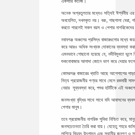
একসারি কটেজ।
অনেক অপ্রতুলতার মধ্যেও সত্যিই ঈর্শ্বনীয় এর
অবহেলিত, দখলকৃত নয়। বরং, গাছপালা ঘেরা, পরি
করতে পারলেই সকল বয়স ও পেশার নাগরিকেদের জ
নবাবগঞ্জ অঞ্চলের প্রসিদ্ধ বাজারগুলোর মধ্যে জ
করে আরও অধিক সংখ্যক দোকানের ব্যবস্থা কর
এমনভাবে গোছানো হয়েছে যে, নদীবিমুখতা ভুলে গ
শুকনোবাজার আলাদা জোনে ভাগ করে দেয়ার ফলে, ল
কোমরগঞ্জ বাজারের খ্যাতি আছে আশেপাশের পাড়া-
নিত্য প্রয়োজনীয় পণ্যর সাথে মেলে রকমারী স
নেয়ার সুব্যবস্থা করে, পশুর হাটটিকে এই অঞ্চলে
জনসংখ্যা বৃদ্ধির সাথে সাথে যদি আবাসনের ব্যব
পেশার মানুষ।
তবে প্রয়োজনীয় নাগরিক সুবিধা নিশ্চিত করে, মা
জনসচেতনতা তৈরি করা যায়। যেহেতু শহরে বর্তমা
লাগিয়ে বিদ্যুৎ উৎপাদন এবং স্থানীয় জনগণ ও সর