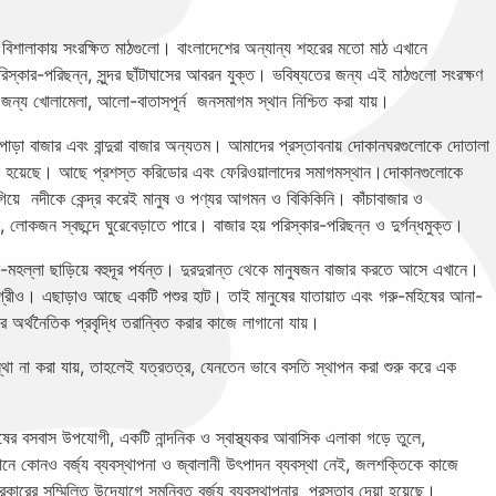
 বিশালাকায় সংরক্ষিত মাঠগুলো। বাংলাদেশের অন্যান্য শহরের মতো মাঠ এখানে
স্কার-পরিছন্ন, সুন্দর ছাঁটাঘাসের আবরন যুক্ত। ভবিষ্যতের জন্য এই মাঠগুলো সংরক্ষণ
ন্য খোলামেলা, আলো-বাতাসপূর্ন জনসমাগম স্থান নিশ্চিত করা যায়।
য়পাড়া বাজার এবং বান্দুরা বাজার অন্যতম। আমাদের প্রস্তাবনায় দোকানঘরগুলোকে দোতালা
া হয়েছে। আছে প্রশস্ত করিডোর এবং ফেরিওয়ালাদের সমাগমস্থান।দোকানগুলোকে
িয়ে নদীকে কেন্দ্র করেই মানুষ ও পণ্যর আগমন ও বিকিকিনি। কাঁচাবাজার ও
োকজন স্বছন্দে ঘুরেবেড়াতে পারে। বাজার হয় পরিস্কার-পরিছন্ন ও দুর্গন্ধমুক্ত।
মহল্লা ছাড়িয়ে বহুদূর পর্যন্ত। দুরদুরান্ত থেকে মানুষজন বাজার করতে আসে এখানে।
ামগ্রীও। এছাড়াও আছে একটি পশুর হাট। তাই মানুষের যাতায়াত এবং গরু-মহিষের আনা-
র অর্থনৈতিক প্রবৃদ্ধি তরান্বিত করার কাজে লাগানো যায়।
স্থা না করা যায়, তাহলেই যত্রতত্র, যেনতেন ভাবে বসতি স্থাপন করা শুরু করে এক
নুষের বসবাস উপযোগী, একটি নান্দনিক ও স্বাস্থ্যকর আবাসিক এলাকা গড়ে তুলে,
নে কোনও বর্জ্য ব্যবস্থাপনা ও জ্বালানী উৎপাদন ব্যবস্থা নেই, জলশক্তিকে কাজে
কারের সম্মিলিত উদ্যোগে সমন্বিত বর্জ্য ব্যবস্থাপনার প্রস্তাব দেয়া হয়েছে।