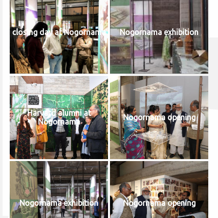
closing day at Nogornama
Nogornama exhibition
Harvard alumni at
Nogornama opening
Nogornama
Nogornama exhibition
Nogornama opening