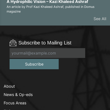
A Hydrophilic Vision – Kazi Khaleed Ashraf
An article by Prof Kazi Khaleed Ashraf, published in Domus
magazine
See All
Subscribe to Mailing List
Subscribe
About
News & Op-eds
Focus Areas