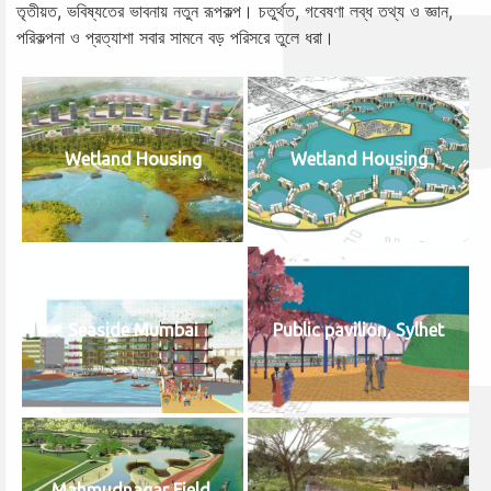
তৃতীয়ত, ভবিষ্যতের ভাবনায় নতুন রূপকল্প। চতুর্থত, গবেষণা লব্ধ তথ্য ও জ্ঞান,
পরিকল্পনা ও প্রত্যাশা সবার সামনে বড় পরিসরে তুলে ধরা।
Wetland Housing
Wetland Housing
Seaside Mumbai
Public pavilion, Sylhet
Mahmudnagar Field,