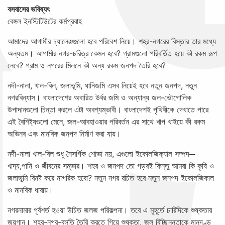
বসবাসের ভবিষ্যৎ
বেঙ্গল ইনস্টিটিউটের কর্মপ্রবাহ
আমাদের আগামীর চ্যালেঞ্জগুলো হবে পরিবেশ নিয়ে। শহর-নগরের বিস্তার তার মধ্যে
অন্যতম। আগামীর নগর-চরিত্র কেমন হবে? গ্রামগুলো পরিবর্তিত হয়ে কী রকম রূপ
নেবে? গ্রাম ও নগরের মিলনে কী অন্য রকম জনপদ তৈরি হবে?
নদী-নালা, খাল-বিল, জলাভূমি, ধানিজমি এসব নিয়েই হবে নতুন জনপদ, নতুন
নগরবিন্যাস। বাংলাদেশের অবারিত উর্বর জমি ও অন্যান্য জল-ভৌগোলিক
উপাদানগুলো চিন্তা করলে এটা অবশ্যম্ভাবী। বাংলাদেশই পৃথিবীকে দেখাতে পারে
এই বৈশিষ্ট্যগুলো মেনে, জল-আবহাওয়ার পরিবর্তন এর সাথে খাপ খাইয়ে কী রকম
অভিনব এবং মানবিক জনপদ নির্মাণ করা যায়।
নদী-নালা খাল-বিল শুধু নৈসর্গিক শোভা নয়, এগুলো ইকোলজিক্যাল সম্পদ─
খাদ্য,পানি ও জীবনের সম্ভার। শহর ও জনপদ তো গড়বই কিন্তু আমরা কি কৃষি ও
জলাভূমি বিনষ্ট করে নাগরিক হবো? নতুন নগর রচিত হবে নতুন জনপদ ইকোলজিকাল
ও মানবিক ধারায়।
নগরনামার পূর্বশর্ত হওয়া উচিত জলজ পরিকল্পনা। তবে এ মুহূর্তে চারিদিকে শুষ্কতার
জয়গান। শহর-নগর-বসতি তৈরি করতে গিয়ে শুষ্কতা, জল বিচ্ছিন্নতাকে মানদণ্ড