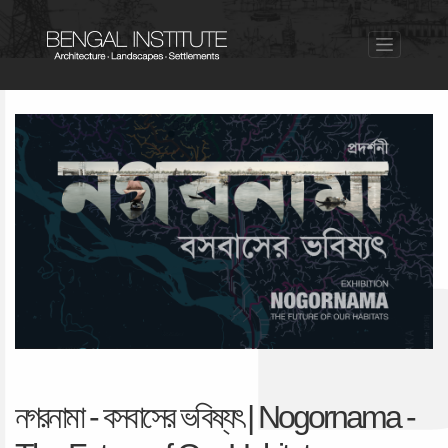
নগরনামা - বসবাসের ভবিষ্যৎ | Nogornama -