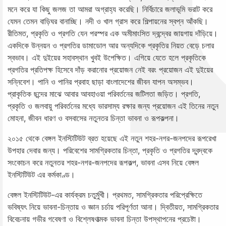
মনে করে যা কিছু জলজ তা আমরা অগ্রাহ্য করেছি। নির্বিচারে জলাভূমি ভরাট করে
যেমন তেমন বাড়িঘর বানাচ্ছি। নদী ও খাল গ্রাস করে শিল্পায়নের স্বপ্ন আঁকছি।
রীতিমত, প্রকৃতি ও প্রগতি যেন পরস্পর এক অমীমাংসিত দ্বন্দ্বের জায়গায় দাঁড়িয়ে।
একদিকে উন্নয়ন ও প্রগতির ডামাডোল আর অন্যদিকে প্রকৃতির নিয়ত বেড়ে চলার
স্বভাব। এই দুইয়ের সহাবস্থান খুবই উপেক্ষিত। এগিয়ে যেতে হলে প্রকৃতিকে
প্রগতির প্রতিপক্ষ হিসেবে দাঁড় করানোর প্রয়োজন নেই বরং প্রয়োজন এই দুইয়ের
সন্নিবেশ। পানি ও পানির প্রবাহ ছাড়া বাংলাদেশের জীবন যাপন অসম্ভব।
প্রাকৃতিক ছন্দের মাঝে আবার আবহাওয়া পরিবর্তনের জটিলতা জড়িত। প্রগতি,
প্রকৃতি ও জলবায়ু পরিবর্তনের মধ্যে ভারসাম্য রক্ষার জন্য প্রয়োজন এই তিনের নতুন
মোহনা, জীবন ধারণ ও বসবাসের নতুনতর চিন্তা ভাবনা ও রূপকল্পনা।
২০১৫ থেকে বেঙ্গল ইনস্টিটিউট ব্রত হয়েছে এই নতুন শহর-নগর-জনপদের রূপরেখা
উপহার দেবার জন্য। পরিবেশের সামগ্রিকতার চিন্তা, প্রকৃতি ও প্রগতির দ্বন্দ্বকে
সংকোচন করে নতুনতর শহর-নগর-জনপদের রূপকল্প, ভাবনা এসব নিয়ে বেঙ্গল
ইনস্টিটিউট এর কর্মকাণ্ড।
বেঙ্গল ইনস্টিটিউট-এর কার্যক্রম চতুর্মুখী। প্রথমত, সামগ্রিকতার পরিপ্রেক্ষিতে
ভবিষ্যৎ নিয়ে ভাবনা-চিন্তায় ও জ্ঞান চর্চায় পরিপূর্ণতা আনা। দ্বিতীয়ত, সামগ্রিকতার
বিবেচনায় গভীর গবেষণা ও বিশ্লেষণাত্মক ভাবনা চিন্তা উপস্থাপনের প্রচেষ্টা।