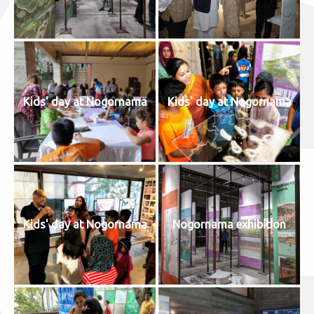
Kids' day at Nogornama
Kids' day at Nogornama
Kids' day at Nogornama
Nogornama exhibition