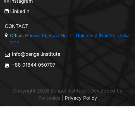
Instagram
LinkedIn
CONTACT
Office
:
House. 14, Road No. 71, Gulshan 2 (North), Dhaka
1212
info@bengal.institute
+88 01844 050707
Copyright 2026 Bengal Institute | Developed by
Portonics
|
Privacy Policy