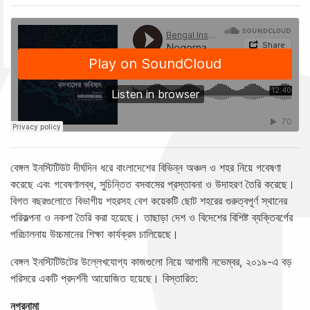
বেঙ্গল ইনস্টিটিউট দীর্ঘদিন ধরে বাংলাদেশের বিভিন্ন অঞ্চল ও শহর নিয়ে গবেষণা
করেছে এবং গবেষণালব্ধ, সুচিন্তিত বসবাসের প্রস্তাবনা ও উদাহরণ তৈরি করেছে।
বিগত বছরগুলোতে বিভাগীয় শহরসহ বেশ কয়েকটি ছোট শহরের গুরুত্বপূর্ণ স্থানের
পরিকল্পনা ও নকশা তৈরি করা হয়েছে। তাছাড়া দেশ ও বিদেশের বিশিষ্ট ব্যক্তিবর্গের
পরিচালনায় উচ্চমানের শিক্ষা কার্যক্রম চালিয়েছে।
বেঙ্গল ইনস্টিটিউটের উল্লেখযোগ্য কাজগুলো নিয়ে আগামী নভেম্বর, ২০১৯-এ বড়
পরিসরে একটি প্রদর্শনী আয়োজিত হয়েছে। বিস্তারিত:
নগরনামা