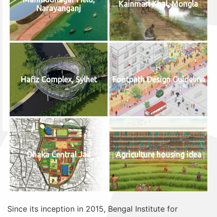
Kainmari Khal, Mongla
Narayanganj
Hafiz Complex, Sylhet
Footpath Design Guideline
Dhaka Central Jail
Agriculture housing idea
Since its inception in 2015, Bengal Institute for