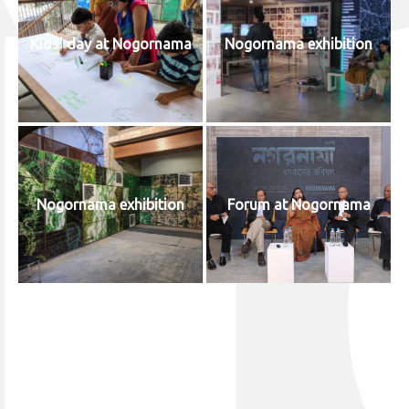
Kids' day at Nogornama
Nogornama exhibition
Nogornama exhibition
Forum at Nogornama