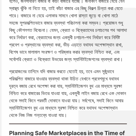
হলেও, জনসাধারণ বাজার বা কাঁচা বাজারে যাচ্ছে। জনাকীর্ণ বাজারে যেয়ে যেন
স্বাস্থ্য ঝুঁকি না নিতে হয়, তাই কাঁচা বাজার এর কিছু বিকল্প চিন্তা করা যেতে
পারে। বাজারে না যেয়ে এলাকার সামনে খোলা রাস্তা জুড়ে বা খোলা মাঠে
সহজে সুপরকল্পিতভাবে বাজার ব্যবস্থা পরিচালনা করা সম্ভব। প্রয়োজন শুধু
কিছু কৌশলগত বিবেচনা। যেমন, ক্রেতা ও বিক্রেতাদের চলাচলের পথ আলাদা
করে নির্ধারণ করা, ক্রেতাদের জন্য একমুখী চলাচল-পথ নির্ধারণ করে নির্দিষ্ট
প্রবেশ ও প্রস্থানের ব্যবস্থা করা, ভীড় এড়াতে যথাযথ অপেক্ষাস্থান রাখা,
বিশেষ ভাবে মালামাল সংরক্ষণ ও পরিষ্কার করার ব্যবস্থা নিশ্চিত করা, এবং
সর্বোপরি ক্রেতা ও বিক্রেতা উভয়ের জন্য স্যানিটাইজেশনের ব্যবস্থা রাখা।
প্রয়োজনের তাগিদে যদি বাজার করতে যেতেই হয়, তবে এমন সুষ্ঠুভাবে
পরিকল্পিত বাজারে যাওয়ার ব্যবস্থা থাকা উচিত যেখানে প্রবেশমুখে যথাযথ
দূরত্ব বজায় রেখে অপেক্ষা করা যায়, স্যানিটাইজেশন বুথ এর মাধ্যমে সুরক্ষা
নিশ্চিত করে বাজারের ভিতর যাওয়া যায়, একমুখী লাইন বজায় রেখে এক দোকান
থেকে সদাই কিনে পরবর্তী দোকানে যাওয়া যায়। সর্বশেষে, সদাই কিনে আবার
স্যানিটাইজেশন বুথ এর মাধ্যমে সুরক্ষা নিশ্চিত করে যথাযথ অপেক্ষাস্থান
থেকে নিজ নিজ গন্তব্যে যাওয়া যায়।
Planning Safe Marketplaces in the Time of