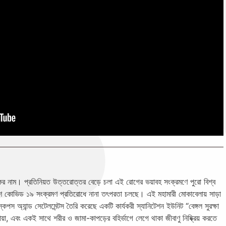
কের নাম। প্রতিনিয়ত উত্তরোত্তর বেড়ে চলা এই রোগের ভয়াবহ সংক্রমণে পুরো বিশ্ব
েশে কোভিড ১৯ সংক্রমণ প্রতিরোধে নানা তৎপরতা চলছে। এই মহামারী মোকাবেলায় সাড়া
্কেপস অ্যান্ড সেটেলমেন্টস তৈরি করেছে একটি কার্যকরী স্যানিটেশন ইউনিট “বেঙ্গল সুরক্ষা
য়া, এবং একই সাথে শরীর ও জামা-কাপড়ের বহির্ভাগে লেগে থাকা জীবাণু নিষ্ক্রিয় করতে