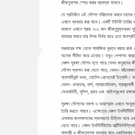
জীবাণুনাশক স্প্রে করার ব্যবস্থা থাকবে।
যে প্রতিষ্ঠান এই স্টেশন পরিচালনা করবে তাদের 
এখানে ব্যবহার করা যাবে। একটি ইউনিট তৈরির খর
থাকলে এখানে প্রায় ৭০০ জন জীবাণুমুক্তকরন সুবি
ব্যবহার করবে তার উপর নির্ভর করে এতে জনপ্র
সরকারের পক্ষ থেকে সামাজিক দূরত্ব বজায় রাখা 
অনেক সীমিত করে এনেছে। তবুও পেশাগত কারনে ব
বেঙ্গল সুরক্ষা স্টেশন হতে পারে সেসব মানুষদের
স্টেশন স্থাপন করা যেতে পারে, যেমন- কাঁচাবাজা
অ্যাপার্টমেন্ট ভবন, হোটেল-রেস্তোরাঁ ইত্যাদি।
যেমন- ডাক্তার, নার্স, প্যারামেডিকস, স্বাস্থ্যকর
সেনাবাহিনী, পুলিশ, র‍্যাব এবং আইনশৃঙ্খলা রক্ষ
সুরক্ষা স্টেশনের নকশা ও ডায়াগ্রাম এখানে সংযু
তৈরি করতে পারবে। এক্ষেত্রে বেঙ্গল ইনস্টিটিউট
এলাকার জনসমাগমের স্থানগুলো চিহ্নিত করে একটি
যেতে পারে। বেঙ্গল ইনস্টিটিউটের মাল্টিডিসিপ্লিন
সামগ্রী ও জীবাণুনাশক ব্যবহার করে একাধিকবার