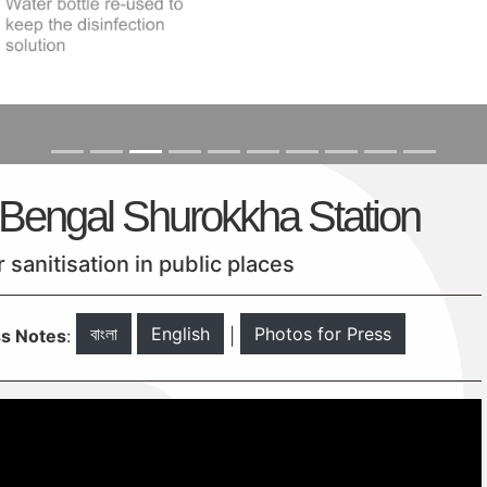
েশন – Bengal Shurokkha Station
 sanitisation in public places
বাংলা
English
Photos for Press
s Notes
:
|