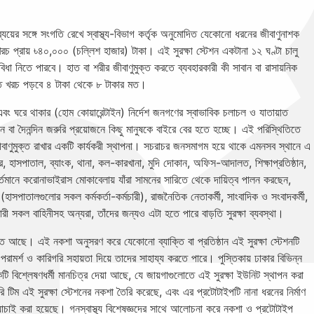
ব্যয়ের সঙ্গে সংগতি রেখে স্বাস্থ্য-বিভাগ কর্তৃক অনুমোদিত যেকোনো ধরনের জীবাণুনাশক
চ প্রায় ৳৪০,০০০ (চল্লিশ হাজার) টাকা। এই সুরক্ষা স্টেশন একটানা ১২ ঘণ্টা চালু
ধা নিতে পারবে। হাত বা শরীর জীবাণুমুক্ত করতে ব্যবহারকারী কী সাবান বা রাসায়নিক
তি খরচ পড়বে ৪ টাকা থেকে ৮ টাকার মত।
এবং ঘরে থাকার (হোম কোয়ারেন্টাইন) নির্দেশ জনগণের স্বাভাবিক চলাচল ও যাতায়াত
া দৈনন্দিন জরুরি প্রয়োজনে কিছু মানুষকে বাইরে বের হতে হচ্ছে। এই পরিস্থিতিতে
 জীবাণুমুক্ত রাখার একটি কার্যকরী স্থাপনা। সচরাচর জনসমাগম হয়ে থাকে এমনসব স্থানে এ
র, হাসপাতাল, ব্যাংক, থানা, কল-কারখানা, মুদি দোকান, অফিস-আদালত, শিক্ষাপ্রতিষ্ঠান,
 বর্তমানে করোনাভাইরাস মোকাবেলায় যাঁরা সামনের সারিতে থেকে দায়িত্ব পালন করছেন,
্মী (হাসপাতালগুলোর সকল কর্মকর্তা-কর্মচারী), রাজনৈতিক নেতাকর্মী, সাংবাদিক ও সংবাদকর্মী,
াকারী সকল বাহিনীসহ অন্যরা, তাঁদের জন্যও এটা হতে পারে বাড়তি সুরক্ষা ব্যবস্থা।
ক্ত আছে। এই নকশা অনুসরণ করে যেকোনো ব্যাক্তি বা প্রতিষ্ঠান এই সুরক্ষা স্টেশনটি
 পরামর্শ ও কারিগরি সহায়তা দিয়ে তাদের সাহায্য করতে পারে। পুস্তিকায় ঢাকার বিভিন্ন
 বিশ্লেষণধর্মী মানচিত্র দেয়া আছে, যে জায়গাগুলোতে এই সুরক্ষা ইউনিট স্থাপন করা
ারি টিম এই সুরক্ষা স্টেশনের নকশা তৈরি করেছে, এবং এর প্রটোটাইপটি নানা ধরনের নির্মাণ
 যাচাই করা হয়েছে। গনস্বাস্থ্য বিশেষজ্ঞদের সাথে আলোচনা করে নকশা ও প্রটোটাইপ